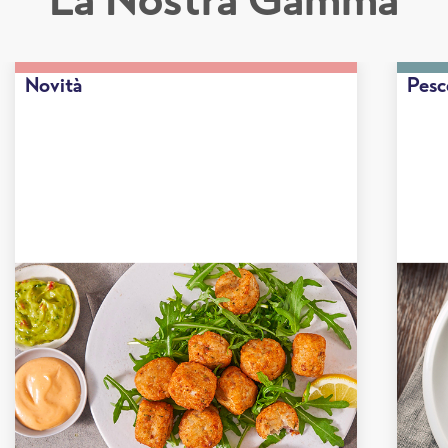
Novità
Pesc