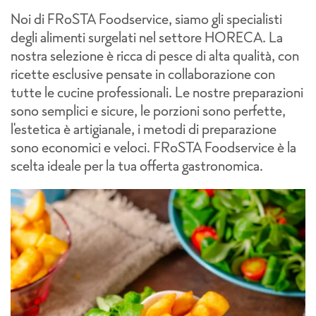
Noi di FRoSTA Foodservice, siamo gli specialisti
N
degli alimenti surgelati nel settore HORECA. La
d
n
nostra selezione è ricca di pesce di alta qualità, con
n
ricette esclusive pensate in collaborazione con
r
ni
tutte le cucine professionali. Le nostre preparazioni
t
sono semplici e sicure, le porzioni sono perfette,
s
l'estetica è artigianale, i metodi di preparazione
l
a
sono economici e veloci. FRoSTA Foodservice è la
s
scelta ideale per la tua offerta gastronomica.
s