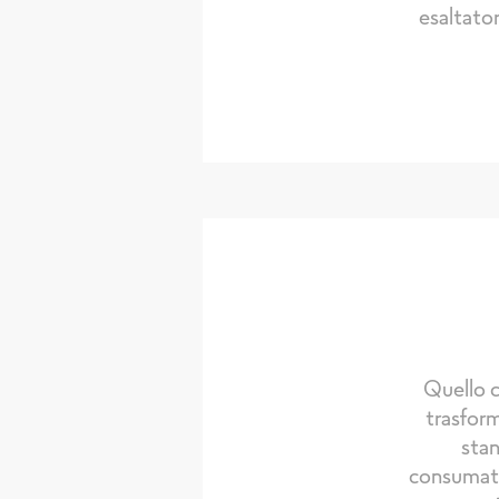
esaltator
Quello c
trasform
stan
consumator