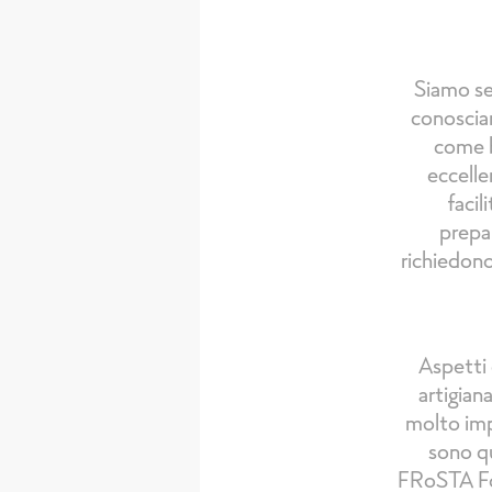
Siamo se
conoscia
come b
eccelle
facil
prepa
richiedono
Aspetti 
artigian
molto impo
sono qu
FRoSTA Foo