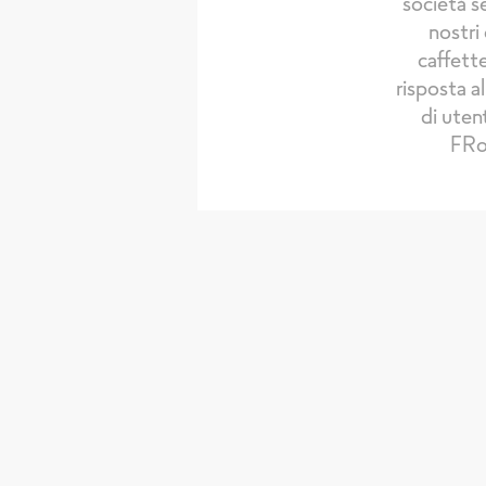
società s
nostri
caffette
risposta a
di utent
FRo