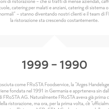
oni di ristorazione - che si tratti di mense aziendali, caff
scuole, catering per malati e anziani, catering di sistema 
 "normali" - stanno diventando nostri clienti e il team di
la ristorazione sta crescendo costantemente.
1999 - 1990
osciuta come FRoSTA Foodservice, la "Arges Handelsges
ene fondata nel 1991 in Germania e apprteneva sin dall'
di FRoSTA AG. Naturalmente FRoSTA aveva già prima cli
ella ristorazione, ma ora, per la prima volta, c'è "ufficial