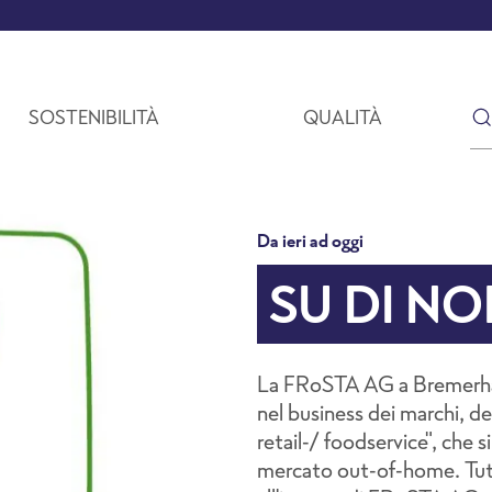
SOSTENIBILITÀ
QUALITÀ
Da ieri ad oggi
SU DI NO
La FRoSTA AG a Bremerha
nel business dei marchi, del
retail-/ foodservice", che s
mercato out-of-home. Tuttav