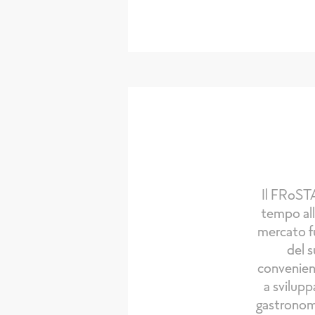
Il FRoSTA
tempo all
mercato fu
del s
convenienc
a svilupp
gastronomi