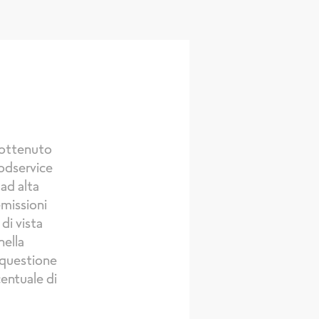
 ottenuto
odservice
 ad alta
emissioni
di vista
nella
a questione
entuale di