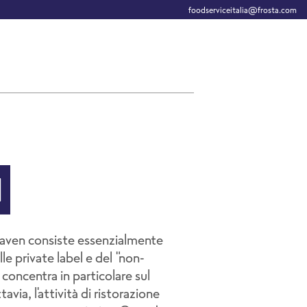
foodserviceitalia@frosta.com
I
ven consiste essenzialmente
le private label e del "non-
i concentra in particolare sul
ia, l'attività di ristorazione