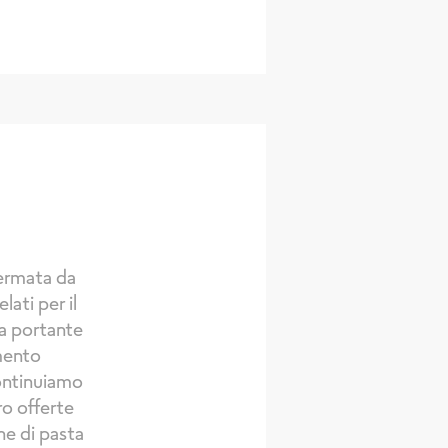
fermata da
ati per il
na portante
imento
continuiamo
ro offerte
ne di pasta