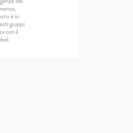
igenze dei
 mense,
esto è in
esti gruppi
za con il
bel.