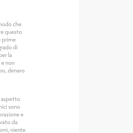
 modo che
re questo
e prime
grado di
per la
 e non
mpo, denaro
n aspetto
mici sono
torazione e
ovato da
omi, niente