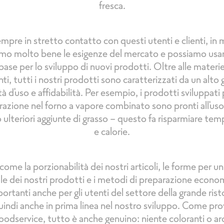
fresca.
mpre in stretto contatto con questi utenti e clienti, in
mo molto bene le esigenze del mercato e possiamo usa
ase per lo sviluppo di nuovi prodotti. Oltre alle materi
nti, tutti i nostri prodotti sono caratterizzati da un alto 
ità d'uso e affidabilità. Per esempio, i prodotti sviluppati 
razione nel forno a vapore combinato sono pronti all'uso
 ulteriori aggiunte di grasso - questo fa risparmiare te
e calorie.
come la porzionabilità dei nostri articoli, le forme per u
ale dei nostri prodotti e i metodi di preparazione econo
rtanti anche per gli utenti del settore della grande ris
indi anche in prima linea nel nostro sviluppo. Come pr
dservice, tutto è anche genuino: niente coloranti o ar