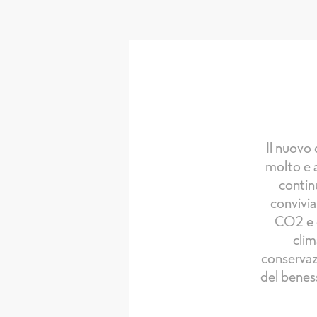
Il nuovo
molto e 
continu
convivia
CO2 e d
clim
conservazi
del benes