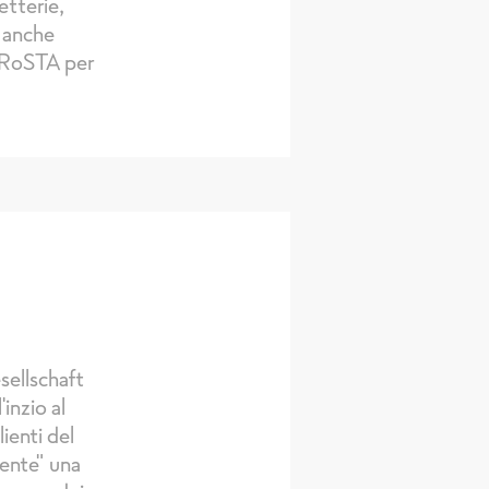
etterie,
o anche
 FRoSTA per
ellschaft
inzio al
enti del
mente" una