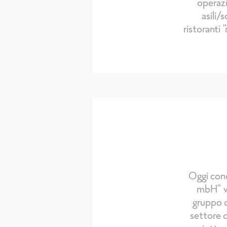
operazi
asili/
ristoranti
Oggi con
mbH" vi
gruppo 
settore d