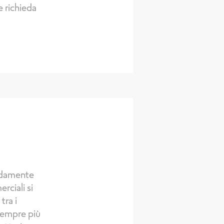
e richieda
pidamente
rciali si
tra i
 sempre più